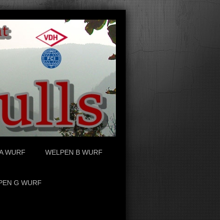
A WURF
WELPEN B WURF
PEN G WURF