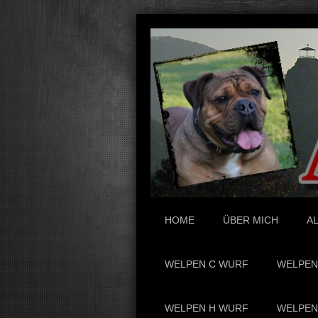
HOME
ÜBER MICH
AL
WELPEN C WURF
WELPEN
WELPEN H WURF
WELPEN