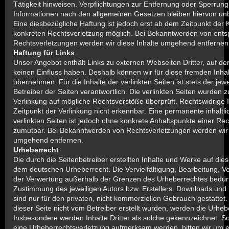
Tätigkeit hinweisen. Verpflichtungen zur Entfernung oder Sperrun
Informationen nach den allgemeinen Gesetzen bleiben hiervon unb
Eine diesbezügliche Haftung ist jedoch erst ab dem Zeitpunkt der 
konkreten Rechtsverletzung möglich. Bei Bekanntwerden von ent
Rechtsverletzungen werden wir diese Inhalte umgehend entfernen
Haftung für Links
Unser Angebot enthält Links zu externen Webseiten Dritter, auf der
keinen Einfluss haben. Deshalb können wir für diese fremden Inh
übernehmen. Für die Inhalte der verlinkten Seiten ist stets der jewe
Betreiber der Seiten verantwortlich. Die verlinkten Seiten wurden 
Verlinkung auf mögliche Rechtsverstöße überprüft. Rechtswidrige
Zeitpunkt der Verlinkung nicht erkennbar. Eine permanente inhaltli
verlinkten Seiten ist jedoch ohne konkrete Anhaltspunkte einer Rec
zumutbar. Bei Bekanntwerden von Rechtsverletzungen werden wir 
umgehend entfernen.
Urheberrecht
Die durch die Seitenbetreiber erstellten Inhalte und Werke auf die
dem deutschen Urheberrecht. Die Vervielfältigung, Bearbeitung, Ve
der Verwertung außerhalb der Grenzen des Urheberrechtes bedürfe
Zustimmung des jeweiligen Autors bzw. Erstellers. Downloads und 
sind nur für den privaten, nicht kommerziellen Gebrauch gestattet. 
dieser Seite nicht vom Betreiber erstellt wurden, werden die Urhebe
Insbesondere werden Inhalte Dritter als solche gekennzeichnet. So
eine Urheberrechtsverletzung aufmerksam werden, bitten wir um 