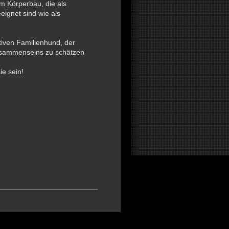
m Körperbau, die als
ignet sind wie als
iven Familienhund, der
usammenseins zu schätzen
ie sein!