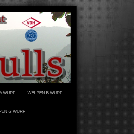
A WURF
WELPEN B WURF
PEN G WURF