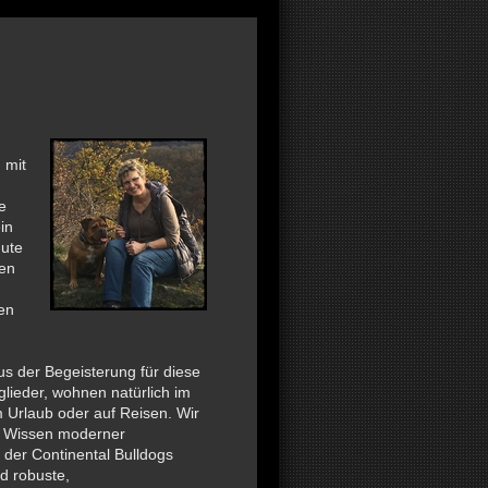
 mit
e
in
gute
len
en
us der Begeisterung für diese
lieder, wohnen natürlich im
m Urlaub oder auf Reisen. Wir
m Wissen moderner
 der Continental Bulldogs
d robuste,